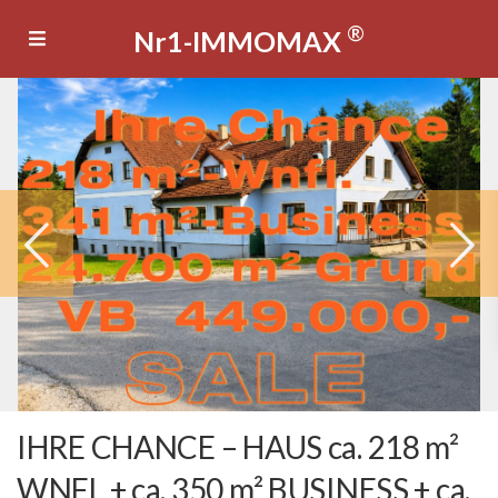
®
Nr1-IMMOMAX
IHRE CHANCE – HAUS ca. 218 m²
WNFL + ca. 350 m² BUSINESS + ca.