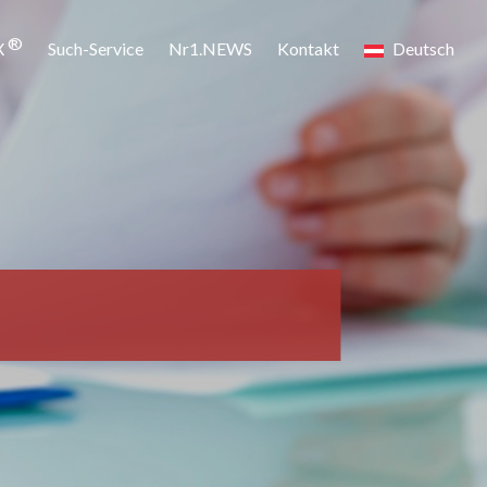
®
X
Such-Service
Nr1.NEWS
Kontakt
Deutsch