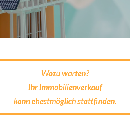
Wozu warten?
Ihr Immobilienverkauf
kann ehestmöglich stattfinden.