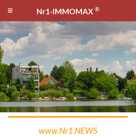
®
Nr1-IMMOMAX
www.Nr1.NEWS